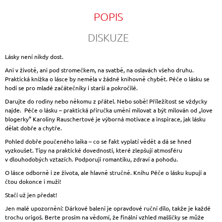
POPIS
DISKUZE
Lásky není nikdy dost.
Ani v životě, ani pod stromečkem, na svatbě, na oslavách všeho druhu.
Praktická knížka o lásce by neměla v žádné knihovně chybět.
Péče o lásku se
hodí se pro mladé začátečníky i starší a pokročilé.
Darujte do rodiny nebo někomu z přátel. Nebo sobě! Příležitost se vždycky
najde. Péče o lásku – praktická příručka umění milovat a být milován od „love
blogerky“ Karoliny Rauschertové je výborná motivace a inspirace, jak lásku
dělat dobře a chytře.
Pohled dobře poučeného laika – co se fakt vyplatí vědět a dá se hned
vyzkoušet. Tipy na praktické dovednosti, které zlepšují atmosféru
v dlouhodobých vztazích. Podporují romantiku, zdraví a pohodu.
O lásce odborně i ze života, ale hlavně stručně. Knihu Péče o lásku kupují a
čtou dokonce i muži!
Stačí už jen předat!
Jen malé upozornění: Dárkové balení je opravdové ruční dílo, takže je každé
trochu origoš. Berte prosím na vědomí, že finální vzhled mašličky se může