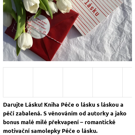
A
J
Í
T
?
HLEDAT
D
O
Darujte Lásku! Kniha Péče o lásku s láskou a
P
O
péčí zabalená. S věnováním od autorky a jako
R
bonus malé milé překvapení – romantické
U
Č
motivační samolepky Péče o lásku.
U