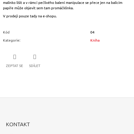
malinko lišit a v rámci pečlivého balení manipulace se přece jen na balicím
papíře může objevit sem tam promáčklinka.
V prodeji pouze tady na e-shopu.
Kód
04
Kategorie
:
Kniha
ZEPTAT SE
SDÍLET
Z
Á
KONTAKT
P