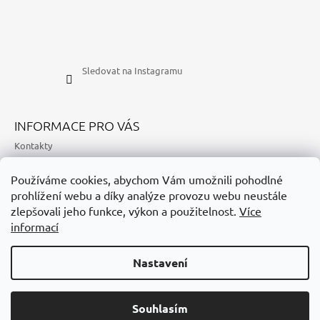
Sledovat na Instagramu
INFORMACE PRO VÁS
Kontakty
Časté otázky k nákupu
Používáme cookies, abychom Vám umožnili pohodlné
Doprava
prohlížení webu a díky analýze provozu webu neustále
Obchodní podmínky
zlepšovali jeho funkce, výkon a použitelnost.
Více
Podmínky ochrany osobních údajů
informací
Jak nakupovat
Nastavení
Doprava zdarma při nákupu nad 500 Kč. Dárkové balení Péče o
Souhlasím
© 2026 Péče o lásku. Všechna práva vyhrazena.
Vytvořil Shoptet
lásku s bonusem jen tady na e-shopu!