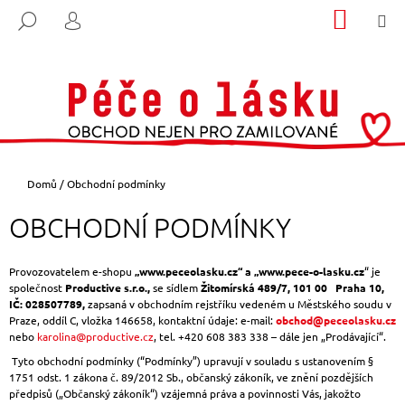
K
Přejít
NÁKUP
M
HLEDAT
na
KOŠÍK
O
PŘIHLÁŠENÍ
ZPĚT
ZPĚT
obsah
Š
Í
C
K
O
P
O
Domů
/
Obchodní podmínky
T
Ř
OBCHODNÍ PODMÍNKY
E
B
Provozovatelem e-shopu
„www.peceolasku.cz“ a „www.pece-o-lasku.cz
“ je
U
společnost
Productive s.r.o.,
se sídlem
Žitomírská 489/7, 101 00 Praha 10,
IČ: 028507789,
zapsaná v obchodním rejstříku vedeném u Městského soudu v
J
Praze, oddíl C, vložka 146658, kontaktní údaje: e-mail:
obchod@peceolasku.cz
E
nebo
karolina@productive.cz
, tel. +420 608 383 338 – dále jen „Prodávající“.
T
Tyto obchodní podmínky (“Podmínky”) upravují v souladu s ustanovením §
E
1751 odst. 1 zákona č. 89/2012 Sb., občanský zákoník, ve znění pozdějších
předpisů („Občanský zákoník“) vzájemná práva a povinnosti Vás, jakožto
N