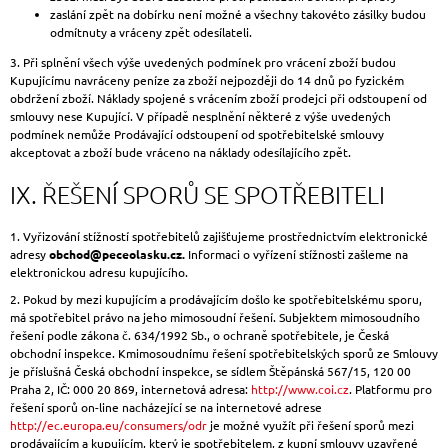
zaslání zpět na dobírku není možné a všechny takovéto zásilky budou
odmítnuty a vráceny zpět odesílateli.
3. Při splnění všech výše uvedených podmínek pro vrácení zboží budou
Kupujícímu navráceny peníze za zboží nejpozději do 14 dnů po fyzickém
obdržení zboží. Náklady spojené s vrácením zboží prodejci při odstoupení od
smlouvy nese Kupující. V případě nesplnění některé z výše uvedených
podmínek nemůže Prodávající odstoupení od spotřebitelské smlouvy
akceptovat a zboží bude vráceno na náklady odesílajícího zpět.
IX. ŘEŠENÍ SPORŮ SE SPOTŘEBITELI
1. Vyřizování stížností spotřebitelů zajišťujeme prostřednictvím elektronické
adresy
obchod@peceolasku.cz.
Informaci o vyřízení stížnosti zašleme na
elektronickou adresu kupujícího.
2. Pokud by mezi kupujícím a prodávajícím došlo ke spotřebitelskému sporu,
má spotřebitel právo na jeho mimosoudní řešení. Subjektem mimosoudního
řešení podle zákona č. 634/1992 Sb., o ochraně spotřebitele, je Česká
obchodní inspekce. Kmimosoudnímu řešení spotřebitelských sporů ze Smlouvy
je příslušná Česká obchodní inspekce, se sídlem Štěpánská 567/15, 120 00
Praha 2, IČ: 000 20 869, internetová adresa:
http://www.coi.cz
. Platformu pro
řešení sporů on-line nacházející se na internetové adrese
http://ec.europa.eu/consumers/odr
je možné využít při řešení sporů mezi
prodávajícím a kupujícím, který je spotřebitelem, z kupní smlouvy uzavřené