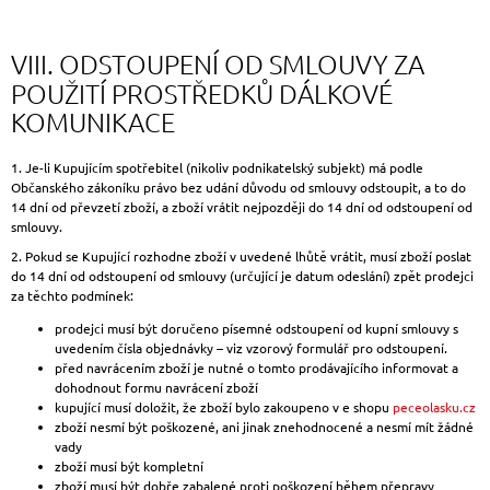
VIII. ODSTOUPENÍ OD SMLOUVY ZA
POUŽITÍ PROSTŘEDKŮ DÁLKOVÉ
KOMUNIKACE
1. Je-li Kupujícím spotřebitel (nikoliv podnikatelský subjekt) má podle
Občanského zákoníku právo bez udání důvodu od smlouvy odstoupit, a to do
14 dní od převzetí zboží, a zboží vrátit nejpozději do 14 dní od odstoupení od
smlouvy.
2. Pokud se Kupující rozhodne zboží v uvedené lhůtě vrátit, musí zboží poslat
do 14 dní od odstoupení od smlouvy (určující je datum odeslání) zpět prodejci
za těchto podmínek:
prodejci musí být doručeno písemné odstoupení od kupní smlouvy s
uvedením čísla objednávky – viz vzorový formulář pro odstoupení.
před navrácením zboží je nutné o tomto prodávajícího informovat a
dohodnout formu navrácení zboží
kupující musí doložit, že zboží bylo zakoupeno v e shopu
peceolasku.cz
zboží nesmí být poškozené, ani jinak znehodnocené a nesmí mít žádné
vady
zboží musí být kompletní
zboží musí být dobře zabalené proti poškození během přepravy