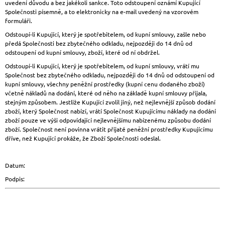
uvedení důvodu a bez jakékoli sankce. Toto odstoupení oznámí Kupující
Společnosti písemně, a to elektronicky na e-mail uvedený na vzorovém
formuláři.
Odstoupí-li Kupující, který je spotřebitelem, od kupní smlouvy, zašle nebo
předá Společnosti bez zbytečného odkladu, nejpozději do 14 dnů od
odstoupení od kupní smlouvy, zboží, které od ní obdržel.
Odstoupí-li Kupující, který je spotřebitelem, od kupní smlouvy, vrátí mu
Společnost bez zbytečného odkladu, nejpozději do 14 dnů od odstoupení od
kupní smlouvy, všechny peněžní prostředky (kupní cenu dodaného zboží)
včetně nákladů na dodání, které od něho na základě kupní smlouvy přijala,
stejným způsobem. Jestliže Kupující zvolil jiný, než nejlevnější způsob dodání
zboží, který Společnost nabízí, vrátí Společnost Kupujícímu náklady na dodání
zboží pouze ve výši odpovídající nejlevnějšímu nabízenému způsobu dodání
zboží. Společnost není povinna vrátit přijaté peněžní prostředky Kupujícímu
dříve, než Kupující prokáže, že Zboží Společnosti odeslal.
Datum:
Podpis: