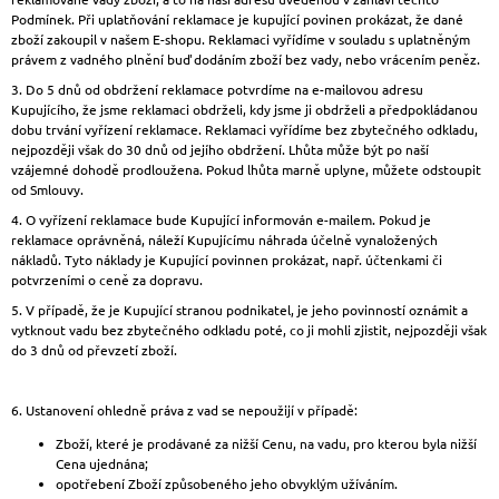
Podmínek. Při uplatňování reklamace je kupující povinen prokázat, že dané
zboží zakoupil v našem E-shopu. Reklamaci vyřídíme v souladu s uplatněným
právem z vadného plnění buď dodáním zboží bez vady, nebo vrácením peněz.
3. Do 5 dnů od obdržení reklamace potvrdíme na e-mailovou adresu
Kupujícího, že jsme reklamaci obdrželi, kdy jsme ji obdrželi a předpokládanou
dobu trvání vyřízení reklamace. Reklamaci vyřídíme bez zbytečného odkladu,
nejpozději však do 30 dnů od jejího obdržení. Lhůta může být po naší
vzájemné dohodě prodloužena. Pokud lhůta marně uplyne, můžete odstoupit
od Smlouvy.
4. O vyřízení reklamace bude Kupující informován e-mailem. Pokud je
reklamace oprávněná, náleží Kupujícímu náhrada účelně vynaložených
nákladů. Tyto náklady je Kupující povinnen prokázat, např. účtenkami či
potvrzeními o ceně za dopravu.
5. V případě, že je Kupující stranou podnikatel, je jeho povinností oznámit a
vytknout vadu bez zbytečného odkladu poté, co ji mohli zjistit, nejpozději však
do 3 dnů od převzetí zboží.
6. Ustanovení ohledně práva z vad se nepoužijí v případě:
Zboží, které je prodávané za nižší Cenu, na vadu, pro kterou byla nižší
Cena ujednána;
opotřebení Zboží způsobeného jeho obvyklým užíváním.