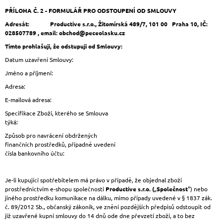
PŘÍLOHA Č. 2 - FORMULÁŘ PRO ODSTOUPENÍ OD SMLOUVY
Adresát:
Productive s.r.o., Žitomírská 489/7, 101 00 Praha 10, IČ:
028507789 , email:
obchod@peceolasku.cz
Tímto prohlašuji, že odstupuji od Smlouvy:
Datum uzavření Smlouvy:
Jméno a příjmení:
Adresa:
E-mailová adresa:
Specifikace Zboží, kterého se Smlouva
týká:
Způsob pro navrácení obdržených
finančních prostředků, případně uvedení
čísla bankovního účtu:
Je-li kupující spotřebitelem má právo v případě, že objednal zboží
prostřednictvím e-shopu společnos
ti
Productive s.r.o. (
„
Společnost
“) nebo
jiného prostředku komunikace na dálku, mimo případy uvedené v § 1837 zák.
č. 89/2012 Sb., občanský zákoník, ve znění pozdějších předpisů odstoupit od
již uzavřené kupní smlouvy do 14 dnů ode dne převzetí zboží, a to bez