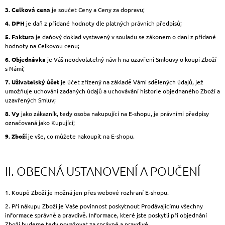
J
3. Celková cena
je součet Ceny a Ceny za dopravu;
E
4. DPH
je daň z přidané hodnoty dle platných právních předpisů;
M
E
5. Faktura
je daňový doklad vystavený v souladu se zákonem o dani z přidané
hodnoty na Celkovou cenu;
PÉČE
6. Objednávka
je Váš neodvolatelný návrh na uzavření Smlouvy o koupi Zboží
O
s Námi;
LÁSKU
7. Uživatelský účet
je účet zřízený na základě Vámi sdělených údajů, jež
-
umožňuje uchování zadaných údajů a uchovávání historie objednaného Zboží a
PRAKTICKÁ
uzavřených Smluv;
PŘÍRUČKA
UMĚNÍ
8. Vy
jako zákazník, tedy osoba nakupující na E-shopu, je právními předpisy
MILOVAT
označovaná jako Kupující;
A
BÝT
9. Zboží
je vše, co můžete nakoupit na E-shopu.
MILOVÁN
300
Kč
II. OBECNÁ USTANOVENÍ A POUČENÍ
1. Koupě Zboží je možná jen přes webové rozhraní E-shopu.
2. Při nákupu Zboží je Vaše povinnost poskytnout Prodávajícímu všechny
informace správně a pravdivě. Informace, které jste poskytli při objednání
Zboží budeme tedy považovat za správné a pravdivé.