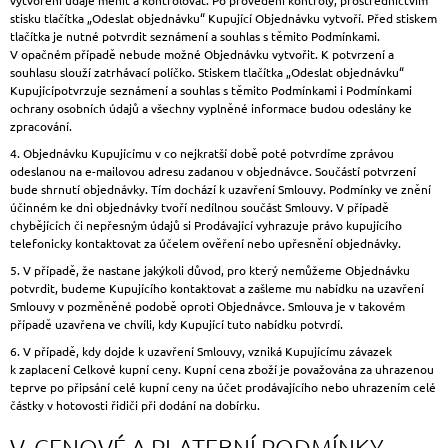
stisku tlačítka „Odeslat objednávku“ Kupující Objednávku vytvoří. Před stiskem
tlačítka je nutné potvrdit seznámení a souhlas s těmito Podmínkami.
V opačném případě nebude možné Objednávku vytvořit. K potvrzení a
souhlasu slouží zatrhávací políčko. Stiskem tlačítka „
Odeslat objednávku“
Kupující
potvrzuje seznámení a souhlas s těmito Podmínkami i Podmínkami
ochrany osobních údajů a všechny vyplněné informace budou odeslány ke
zpracování.
4. Objednávku Kupujícímu v co nejkratší době poté potvrdíme zprávou
odeslanou na e-mailovou adresu zadanou v objednávce. Součástí potvrzení
bude shrnutí objednávky. Tím dochází k uzavření Smlouvy. Podmínky ve znění
účinném ke dni objednávky tvoří nedílnou součást Smlouvy. V případě
chybějících či nepřesným údajů si Prodávající vyhrazuje právo kupujícího
telefonicky kontaktovat za účelem ověření nebo upřesnění objednávky.
5. V případě, že nastane jakýkoli důvod, pro který nemůžeme Objednávku
potvrdit, budeme Kupujícího kontaktovat a zašleme mu nabídku na uzavření
Smlouvy v pozměněné podobě oproti Objednávce. Smlouva je v takovém
případě uzavřena ve chvíli, kdy Kupující tuto nabídku potvrdí.
6. V případě, kdy dojde k uzavření Smlouvy, vzniká Kupujícímu závazek
k zaplacení Celkové kupní ceny. Kupní cena zboží je považována za uhrazenou
teprve po připsání celé kupní ceny na účet prodávajícího nebo uhrazením celé
částky v hotovosti řidiči při dodání na dobírku.
V. CENOVÉ A PLATEBNÍ PODMÍNKY,