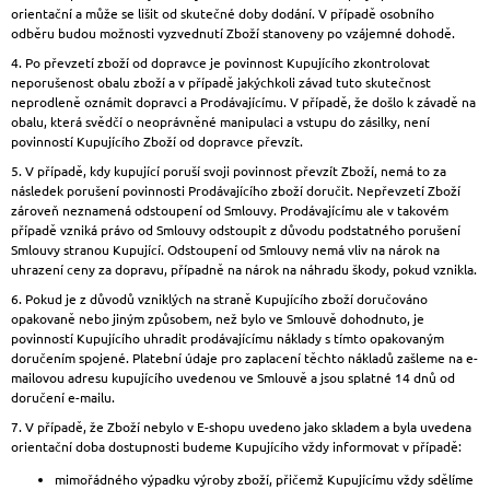
orientační a může se lišit od skutečné doby dodání. V případě osobního
odběru budou možnosti vyzvednutí Zboží stanoveny po vzájemné dohodě.
4. Po převzetí zboží od dopravce je povinnost Kupujícího zkontrolovat
neporušenost obalu zboží a v případě jakýchkoli závad tuto skutečnost
neprodleně oznámit dopravci a Prodávajícímu. V případě, že došlo k závadě na
obalu, která svědčí o neoprávněné manipulaci a vstupu do zásilky, není
povinností Kupujícího Zboží od dopravce převzít.
5. V případě, kdy kupující poruší svoji povinnost převzít Zboží, nemá to za
následek porušení povinnosti Prodávajícího zboží doručit. Nepřevzetí Zboží
zároveň neznamená odstoupení od Smlouvy. Prodávajícímu ale v takovém
případě vzniká právo od Smlouvy odstoupit z důvodu podstatného porušení
Smlouvy stranou Kupující. Odstoupení od Smlouvy nemá vliv na nárok na
uhrazení ceny za dopravu, případně na nárok na náhradu škody, pokud vznikla.
6. Pokud je z důvodů vzniklých na straně Kupujícího zboží doručováno
opakovaně nebo jiným způsobem, než bylo ve Smlouvě dohodnuto, je
povinností Kupujícího uhradit prodávajícímu náklady s tímto opakovaným
doručením spojené. Platební údaje pro zaplacení těchto nákladů zašleme na e-
mailovou adresu kupujícího uvedenou ve Smlouvě a jsou splatné 14 dnů od
doručení e-mailu.
7. V případě, že Zboží nebylo v E-shopu uvedeno jako skladem a byla uvedena
orientační doba dostupnosti budeme Kupujícího vždy informovat v případě:
mimořádného výpadku výroby zboží, přičemž Kupujícímu vždy sdělíme