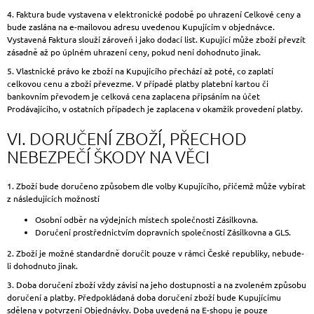
4. Faktura bude vystavena v elektronické podobě po uhrazení Celkové ceny a
bude zaslána na e-mailovou adresu uvedenou Kupujícím v objednávce.
Vystavená Faktura slouží zároveň i jako dodací list. Kupující může zboží převzít
zásadně až po úplném uhrazení ceny, pokud není dohodnuto jinak.
5. Vlastnické právo ke zboží na Kupujícího přechází až poté, co zaplatí
celkovou cenu a zboží převezme. V případě platby platební kartou či
bankovním převodem je celková cena zaplacena připsáním na účet
Prodávajícího, v ostatních případech je zaplacena v okamžik provedení platby.
VI. DORUČENÍ ZBOŽÍ, PŘECHOD
NEBEZPEČÍ ŠKODY NA VĚCI
1. Zboží bude doručeno způsobem dle volby Kupujícího, přičemž může vybírat
z následujících možností
Osobní odběr na výdejních místech společnosti Zásilkovna.
Doručení prostřednictvím dopravních společností Zásilkovna a GLS.
2. Zboží je možné standardně doručit pouze v rámci České republiky, nebude-
li dohodnuto jinak.
3. Doba doručení zboží vždy závisí na jeho dostupnosti a na zvoleném způsobu
doručení a platby. Předpokládaná doba doručení zboží bude Kupujícímu
sdělena v potvrzení Objednávky. Doba uvedená na E-shopu je pouze