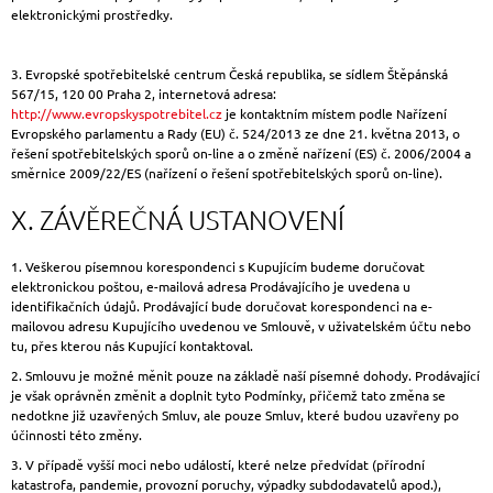
elektronickými prostředky.
3. Evropské spotřebitelské centrum Česká republika, se sídlem Štěpánská
567/15, 120 00 Praha 2, internetová adresa:
http://www.evropskyspotrebitel.cz
je kontaktním místem podle Nařízení
Evropského parlamentu a Rady (EU) č. 524/2013 ze dne 21. května 2013, o
řešení spotřebitelských sporů on-line a o změně nařízení (ES) č. 2006/2004 a
směrnice 2009/22/ES (nařízení o řešení spotřebitelských sporů on-line).
X. ZÁVĚREČNÁ USTANOVENÍ
1. Veškerou písemnou korespondenci s Kupujícím budeme doručovat
elektronickou poštou, e-mailová adresa Prodávajícího je uvedena u
identifikačních údajů. Prodávající bude doručovat korespondenci na e-
mailovou adresu Kupujícího uvedenou ve Smlouvě, v uživatelském účtu nebo
tu, přes kterou nás Kupující kontaktoval.
2. Smlouvu je možné měnit pouze na základě naší písemné dohody. Prodávající
je však oprávněn změnit a doplnit tyto Podmínky, přičemž tato změna se
nedotkne již uzavřených Smluv, ale pouze Smluv, které budou uzavřeny po
účinnosti této změny.
3. V případě vyšší moci nebo událostí, které nelze předvídat (přírodní
katastrofa, pandemie, provozní poruchy, výpadky subdodavatelů apod.),