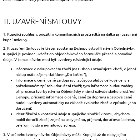
III. UZAVŘENÍ SMLOUVY
1. Kupující souhlasí s použitím komunikačních prostředků na dálku při uzavírání
kupní smlouvy.
2. K uzavření Smlouvy je třeba, abyste na E-shopu vytvořili návrh Objednávky.
Kupující je povinen uvádět do objednávkového formuláře přesné a pravdivé
údaje. V tomto návrhu musí být uvedeny následující údaje:
Informace o nakupovaném zboží (na E-shopu označujete Zboží, o jehož
nákup máte zájem, tlačítkem „Do košíku“);
Informace o ceně, ceně za dopravu, způsobu platby celkové ceny a
požadovaném způsobu doručení zboží; tyto informace budou zadány
při procesu tvorby návrhu Objednávky v rámci uživatelského prostředí
E-shopu, přičemž informace o ceně, ceně za dopravu a celkové ceně
budou uvedeny automaticky na základě zvolného zboží a způsobu jeho
doručení;
Identifikační a kontaktní údaje Kupujícího sloužící k tomu, abychom
mohli doručit zboží, zejména tedy jméno, příjmení, doručovací adresu,
telefonní číslo a e-mailovou adresu.
3. V průběhu tvorby návrhu Objednávky může Kupující až do doby jejího
vytvoření údaje měnit a kontrolovat. Po provedení kontroly, prostřednictvím