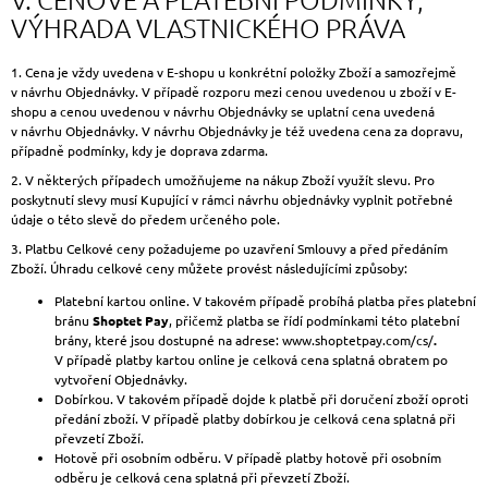
VÝHRADA VLASTNICKÉHO PRÁVA
1. Cena je vždy uvedena v E-shopu u konkrétní položky Zboží a samozřejmě
v návrhu Objednávky. V případě rozporu mezi cenou uvedenou u zboží v E-
shopu a cenou uvedenou v návrhu Objednávky se uplatní cena uvedená
v návrhu Objednávky. V návrhu Objednávky je též uvedena cena za dopravu,
případně podmínky, kdy je doprava zdarma.
2. V některých případech umožňujeme na nákup Zboží využít slevu. Pro
poskytnutí slevy musí Kupující v rámci návrhu objednávky vyplnit potřebné
údaje o této slevě do předem určeného pole.
3. Platbu Celkové ceny požadujeme po uzavření Smlouvy a před předáním
Zboží. Úhradu celkové ceny můžete provést následujícími způsoby:
Platební kartou online. V takovém případě probíhá platba přes platební
bránu
Shoptet Pay
, přičemž platba se řídí podmínkami této platební
brány, které jsou dostupné na adrese: www.shoptetpay.com/cs/
.
V případě platby kartou online je celková cena splatná obratem po
vytvoření Objednávky.
Dobírkou. V takovém případě dojde k platbě při doručení zboží oproti
předání zboží. V případě platby dobírkou je celková cena splatná při
převzetí Zboží.
Hotově při osobním odběru. V případě platby hotově při osobním
odběru je celková cena splatná při převzetí Zboží.