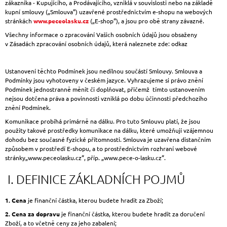
zákazníka - Kupujícího, a Prodávajícího, vzniklá v souvislosti nebo na základě
A
kupní smlouvy („Smlouva“) uzavřené prostřednictvím e-shopu na webových
stránkách
www.peceolasku.cz
(„E-shop“), a jsou pro obě strany závazné.
J
Všechny informace o zpracování Vašich osobních údajů jsou obsaženy
Í
v Zásadách zpracování osobních údajů, která naleznete zde: odkaz
T
?
Ustanovení těchto Podmínek jsou nedílnou součástí Smlouvy. Smlouva a
Podmínky jsou vyhotoveny v českém jazyce. Vyhrazujeme si právo znění
Podmínek jednostranně měnit či doplňovat, přičemž tímto ustanovením
nejsou dotčena práva a povinnosti vzniklá po dobu účinnosti předchozího
znění Podmínek.
HLEDAT
Komunikace probíhá primárně na dálku. Pro tuto Smlouvu platí, že jsou
použity takové prostředky komunikace na dálku, které umožňují vzájemnou
dohodu bez současné fyzické přítomnosti. Smlouva je uzavřena distančním
způsobem v prostředí E-shopu, a to prostřednictvím rozhraní webové
D
stránky
„www.peceolasku.cz“, příp. „www.pece-o-lasku.cz“.
O
I. DEFINICE ZÁKLADNÍCH POJMŮ
P
O
R
1. Cena
je finanční částka, kterou budete hradit za Zboží;
U
2. Cena za dopravu
je finanční částka, kterou budete hradit za doručení
Č
Zboží, a to včetně ceny za jeho zabalení;
U