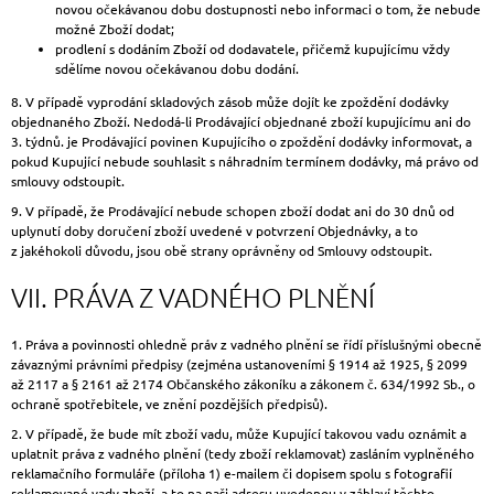
novou očekávanou dobu dostupnosti nebo informaci o tom, že nebude
možné Zboží dodat;
prodlení s dodáním Zboží od dodavatele, přičemž kupujícímu vždy
sdělíme novou očekávanou dobu dodání.
8. V případě vyprodání skladových zásob může dojít ke zpoždění dodávky
objednaného Zboží. Nedodá-li Prodávající objednané zboží kupujícímu ani do
3. týdnů. je Prodávající povinen Kupujícího o zpoždění dodávky informovat, a
pokud Kupující nebude souhlasit s náhradním termínem dodávky, má právo od
smlouvy odstoupit.
9. V případě, že Prodávající nebude schopen zboží dodat ani do 30 dnů od
uplynutí doby doručení zboží uvedené v potvrzení Objednávky, a to
z jakéhokoli důvodu, jsou obě strany oprávněny od Smlouvy odstoupit.
VII. PRÁVA Z VADNÉHO PLNĚNÍ
1. Práva a povinnosti ohledně práv z vadného plnění se řídí příslušnými obecně
závaznými právními předpisy (zejména ustanoveními § 1914 až 1925, § 2099
až 2117 a § 2161 až 2174 Občanského zákoníku a zákonem č. 634/1992 Sb., o
ochraně spotřebitele, ve znění pozdějších předpisů).
2. V případě, že bude mít zboží vadu, může Kupující takovou vadu oznámit a
uplatnit práva z vadného plnění (tedy zboží reklamovat) zasláním vyplněného
reklamačního formuláře (příloha 1) e-mailem či dopisem spolu s fotografií
reklamované vady zboží, a to na naši adresu uvedenou v záhlaví těchto