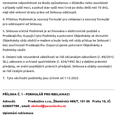
neneseme odpovědnost za škodu způsobenou v důsledku nebo souvislosti
s případy vyšší moci, a pokud stav vyšší moci trvá po dobu delší než 10 dnů,
mají obě smluvní strany právo od Smlouvy odstoupit.
4. Přílohou Podmínek je vzorový formulář pro reklamaci a vzorový formulář
pro odstoupení od Smlouvy.
5. Smlouva včetně Podmínek je archivována v elektronické podobě u
Prodávajícího. Kupující tyto Podmínky a potvrzení Objednávky se shrnutím
Objednávky vždy obdrží e-mailem a bude tedy mít vždy přístup ke Smlouvě i
bez součinnosti Prodávajícího. Doporučujeme potvrzení Objednávky a
Podmínky uložit.
6. Ostatní zde neuvedené záležitosti se řídí občanským zákoníkem (č. 89/2012
Sb.), zákonem o ochraně spotřebitele (č. 634/1992 Sb.) a dalšími právními
předpisy, ve znění pozdějších právních předpisů. Smlouva a otázky související
se řídí českým právem.
7. Tyto obchodní podmínky jsou účinné od 1.12.2022
PŘÍLOHA Č. 1 -
FORMULÁŘ PRO REKLAMACI
Adresát:
Productive s.r.o., Žitomírská 489/7, 101 00 Praha 10, IČ:
028507789 , email:
obchod@peceolasku.cz
Uplatnění reklamace