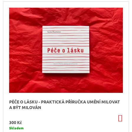
P
V
A
R
Ý
J
O
P
Í
D
I
T
U
S
?
K
P
T
R
Ů
O
D
HLEDAT
U
K
T
D
Ů
O
PÉČE O LÁSKU - PRAKTICKÁ PŘÍRUČKA UMĚNÍ MILOVAT
P
A BÝT MILOVÁN
O
R
DO
U
KO
300 Kč
Č
Skladem
U