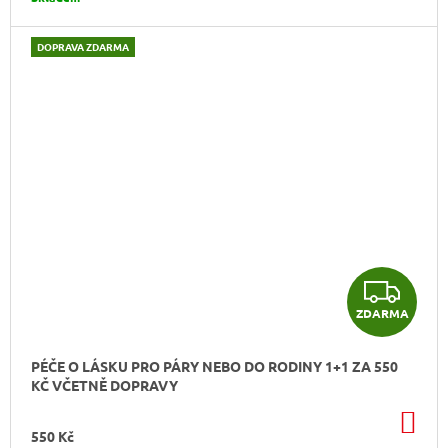
DOPRAVA ZDARMA
Z
ZDARMA
D
A
PÉČE O LÁSKU PRO PÁRY NEBO DO RODINY 1+1 ZA 550
KČ VČETNĚ DOPRAVY
R
DO
M
KO
550 Kč